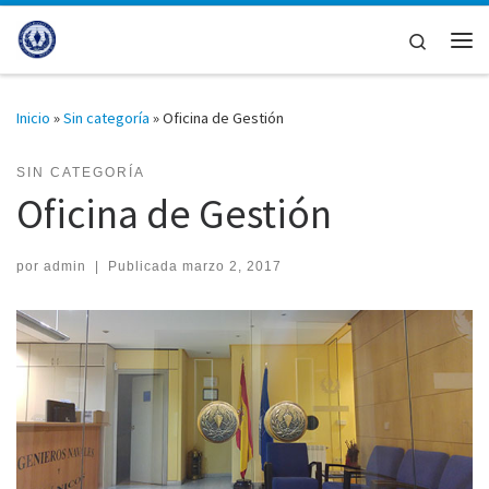
Saltar al contenido
Search
Me
Inicio
»
Sin categoría
»
Oficina de Gestión
SIN CATEGORÍA
Oficina de Gestión
por
admin
|
Publicada
marzo 2, 2017