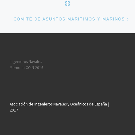
VOLVER A LA LISTA DE 
En
COMITÉ DE ASUNTOS MARÍTIMOS Y MARINOS
Ingenieros Navales
Memoria COIN 2016
Asociación de Ingenieros Navales y Oceánicos de España |
2017